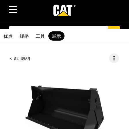
SEARCH
search
优点
规格
工具
展示
more_vert
多功能铲斗