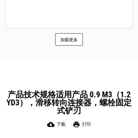
加载更多
产品技术规格适用产品 0.9 M3（1.2
YD3），滑移转向连接器，螺栓固定
式铲刃
cloud_download
print
下载
打印