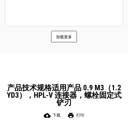
加载更多
产品技术规格适用产品 0.9 M3（1.2
YD3），HPL-V 连接器，螺栓固定式
铲刃
cloud_download
print
下载
打印