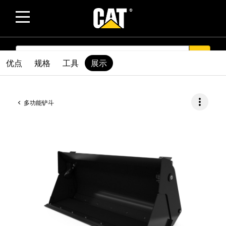
SEARCH
search
优点
规格
工具
展示
more_vert
多功能铲斗