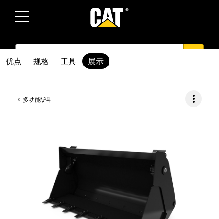
SEARCH
search
优点
规格
工具
展示
more_vert
多功能铲斗