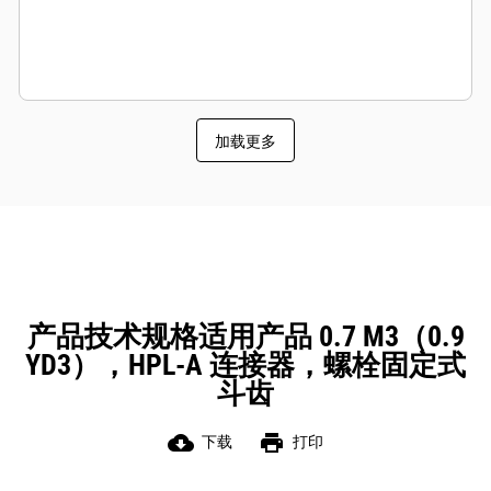
加载更多
产品技术规格适用产品 0.7 M3（0.9
YD3），HPL-A 连接器，螺栓固定式
斗齿
cloud_download
print
下载
打印