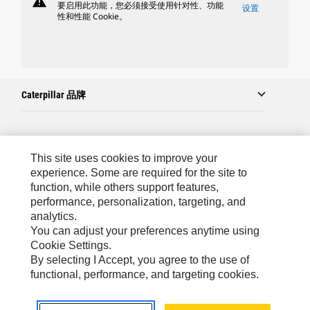
warning
要启用此功能，您必须接受使用针对性、功能
设置
性和性能 Cookie。
Caterpillar 品牌
Caterpillar.com
This site uses cookies to improve your
联系 Caterpillar
experience. Some are required for the site to
function, while others support features,
站点地图
performance, personalization, targeting, and
analytics.
Cookie Settings
You can adjust your preferences anytime using
法律
Cookie Settings.
By selecting I Accept, you agree to the use of
隐私
functional, performance, and targeting cookies.
Asia-Chinese
© 2026 Caterpillar. 保留所有权利.