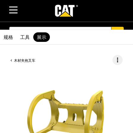
SEARCH
search
规格
工具
展示
more_vert
木材夹抱叉车