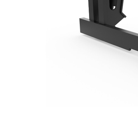
1300 Mm（51 In）
优
更改型号