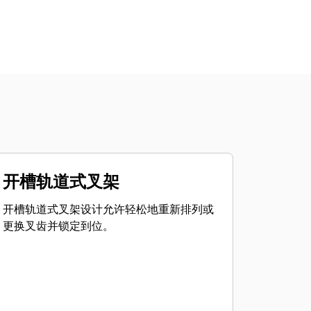
开槽轨道式叉架
开槽轨道式叉架设计允许轻松地重新排列或
更换叉齿并锁定到位。