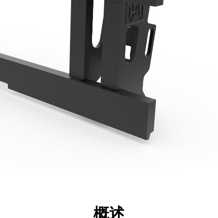
点
规格
工具
展示
概述