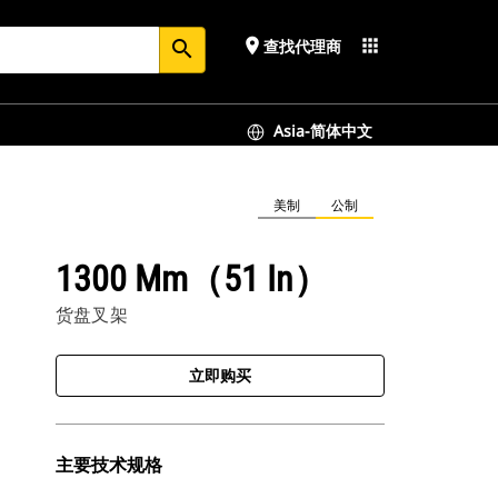
place
apps
查找代理商
search
Asia-简体中文
美制
公制
1300 Mm（51 In）
货盘叉架
立即购买
主要技术规格