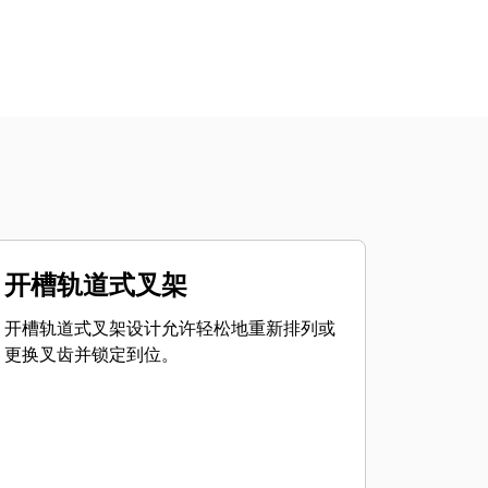
开槽轨道式叉架
开槽轨道式叉架设计允许轻松地重新排列或
更换叉齿并锁定到位。