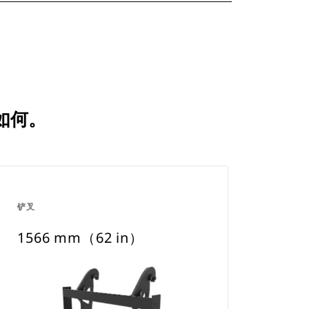
比如何。
铲叉
1566 mm（62 in）