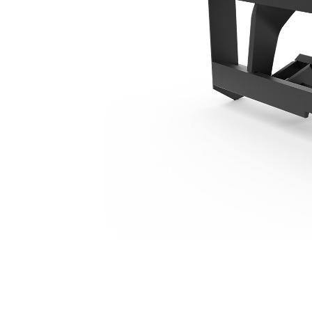
1566 Mm（62 In）
优
更改型号