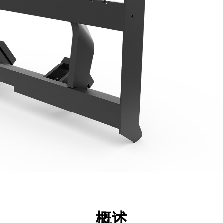
点
规格
工具
展示
概述