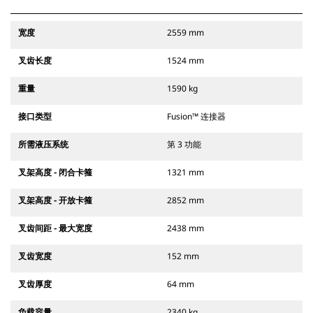
宽度
2559 mm
叉齿长度
1524 mm
重量
1590 kg
接口类型
Fusion™ 连接器
所需液压系统
第 3 功能
叉架高度 - 闭合卡箍
1321 mm
叉架高度 - 开放卡箍
2852 mm
叉齿间距 - 最大宽度
2438 mm
叉齿宽度
152 mm
叉齿厚度
64 mm
负载容量
2340 kg