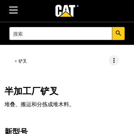
SEARCH
search
more_vert
铲叉
半加工厂铲叉
堆叠、搬运和分拣成堆木料。
新型号