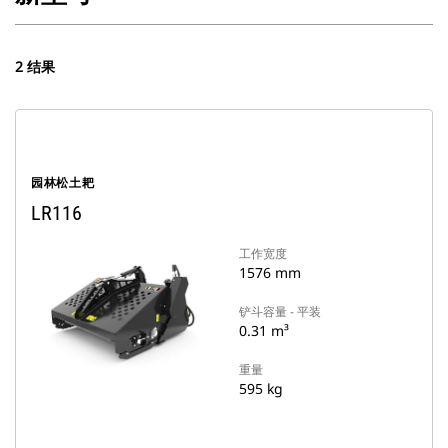
2 结果
园林松土耙
LR116
工作宽度
1576 mm
铲斗容量 - 平装
0.31 m³
重量
595 kg