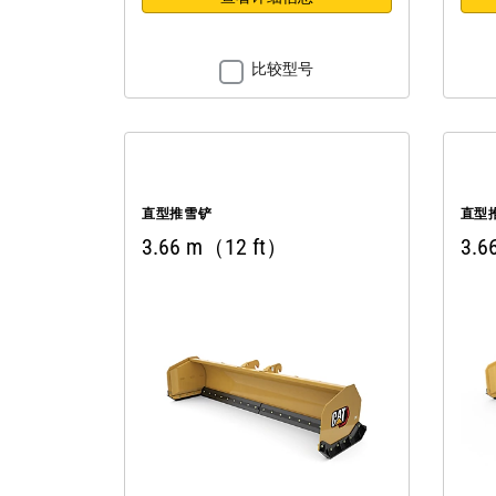
比较型号
直型推雪铲
直型
3.66 m（12 ft）
3.6