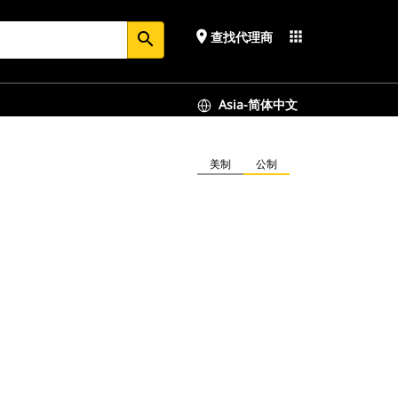
place
apps
查找代理商
search
Asia-简体中文
美制
公制