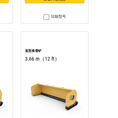
比较型号
直型推雪铲
3.66 m（12 ft）