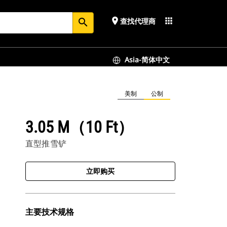
place
apps
查找代理商
search
Asia-简体中文
美制
公制
3.05 M（10 Ft）
直型推雪铲
立即购买
主要技术规格