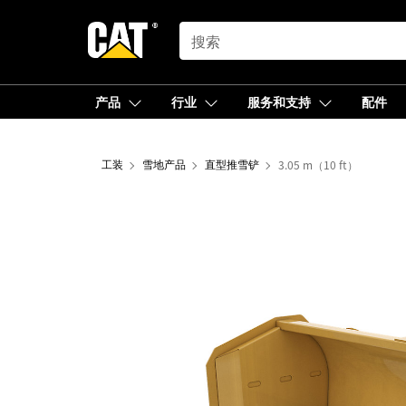
SEARCH
产品
行业
服务和支持
配件
工装
雪地产品
直型推雪铲
3.05 m（10 ft）