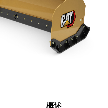
点
规格
工具
展示
概述