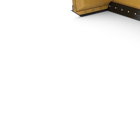
3.05 M（10 Ft）
优
更改型号