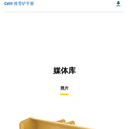
file_download
Do
Cat® 推雪铲手册
P
O
in
a
N
Ta
媒体库
照片