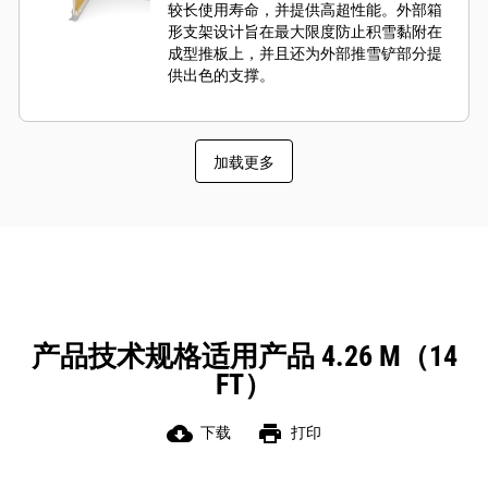
较长使用寿命，并提供高超性能。外部箱
形支架设计旨在最大限度防止积雪黏附在
成型推板上，并且还为外部推雪铲部分提
供出色的支撑。
加载更多
产品技术规格适用产品 4.26 M（14
FT）
cloud_download
print
下载
打印