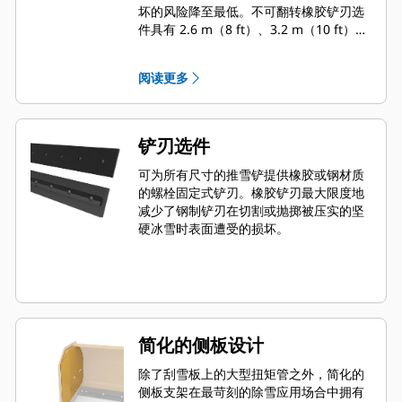
坏的风险降至最低。不可翻转橡胶铲刃选
件具有 2.6 m（8 ft）、3.2 m（10 ft）和
3.8 m（12 ft）三种尺寸，适合所有使用
滑移转向连接器的机型。
阅读更多
铲刃选件
可为所有尺寸的推雪铲提供橡胶或钢材质
的螺栓固定式铲刃。橡胶铲刃最大限度地
减少了钢制铲刃在切割或抛掷被压实的坚
硬冰雪时表面遭受的损坏。
简化的侧板设计
除了刮雪板上的大型扭矩管之外，简化的
侧板支架在最苛刻的除雪应用场合中拥有