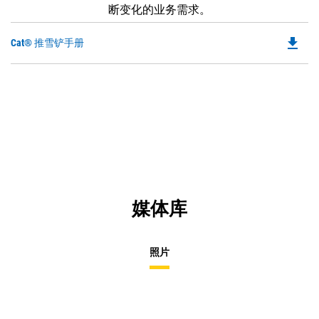
断变化的业务需求。
file_download
Do
Cat® 推雪铲手册
P
O
in
a
N
Ta
媒体库
照片