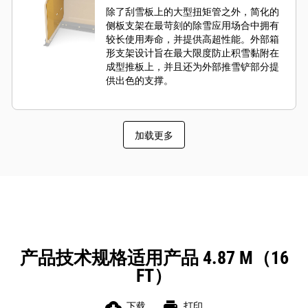
除了刮雪板上的大型扭矩管之外，简化的
侧板支架在最苛刻的除雪应用场合中拥有
较长使用寿命，并提供高超性能。外部箱
形支架设计旨在最大限度防止积雪黏附在
成型推板上，并且还为外部推雪铲部分提
供出色的支撑。
加载更多
产品技术规格适用产品 4.87 M（16
FT）
cloud_download
print
下载
打印