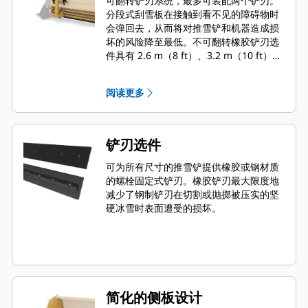
可翻转铲刃系统，最多可装配两个铲刃。
分段式刮雪板在接触到看不见的障碍物时
会弹回去，从而将对推雪铲和机器造成损
坏的风险降至最低。不可翻转橡胶铲刃选
件具有 2.6 m（8 ft）、3.2 m（10 ft）和
3.8 m（12 ft）三种尺寸，适合所有使用
滑移转向连接器的机型。
阅读更多
铲刃选件
可为所有尺寸的推雪铲提供橡胶或钢材质
的螺栓固定式铲刃。橡胶铲刃最大限度地
减少了钢制铲刃在切割或抛掷被压实的坚
硬冰雪时表面遭受的损坏。
简化的侧板设计