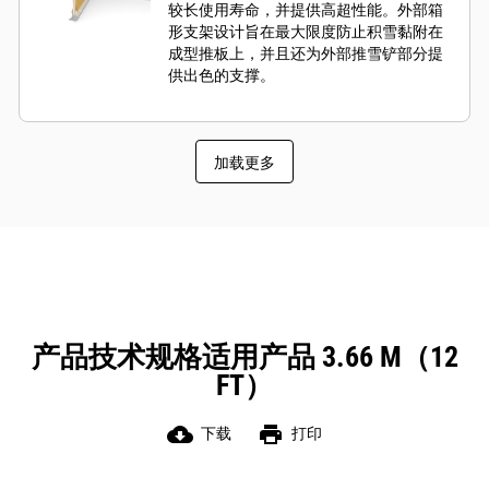
较长使用寿命，并提供高超性能。外部箱
形支架设计旨在最大限度防止积雪黏附在
成型推板上，并且还为外部推雪铲部分提
供出色的支撑。
加载更多
产品技术规格适用产品 3.66 M（12
FT）
cloud_download
print
下载
打印