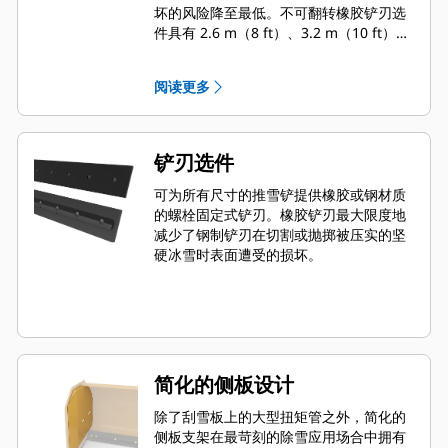
坏的风险降至最低。不可翻转橡胶铲刃选
件具有 2.6 m（8 ft）、3.2 m（10 ft）和
3.8 m（12 ft）三种尺寸，适合所有使用
滑移转向连接器的机型。
阅读更多
铲刃选件
可为所有尺寸的推雪铲提供橡胶或钢材质
的螺栓固定式铲刃。橡胶铲刃最大限度地
减少了钢制铲刃在切割或抛掷被压实的坚
硬冰雪时表面遭受的损坏。
简化的侧板设计
除了刮雪板上的大型扭矩管之外，简化的
侧板支架在最苛刻的除雪应用场合中拥有