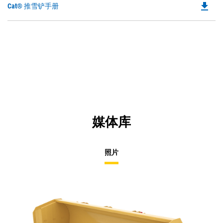
file_download
Do
Cat® 推雪铲手册
P
O
in
a
N
Ta
媒体库
照片