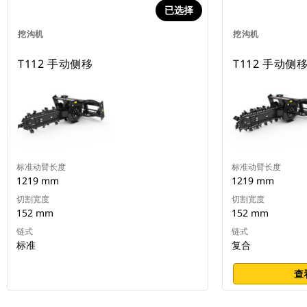
已选择
挖沟机
挖沟机
T112 手动侧移
T112 手动侧
标准动臂长度
标准动臂长度
1219 mm
1219 mm
切割宽度
切割宽度
152 mm
152 mm
链式
链式
标准
复合
查