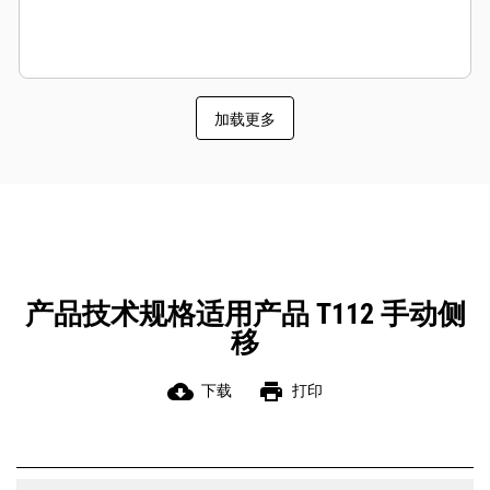
加载更多
产品技术规格适用产品 T112 手动侧
移
cloud_download
print
下载
打印