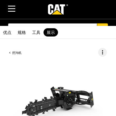
SEARCH
search
优点
规格
工具
展示
more_vert
挖沟机