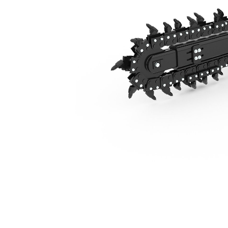
T112 液压侧移
优
更改型号