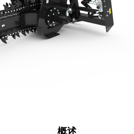
点
规格
工具
展示
概述