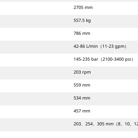
2705 mm
557.5 kg
786 mm
42-86 L/min（11-23 gpm）
145-235 bar（2100-3400 psi）
203 rpm
559 mm
534 mm
457 mm
203、254、305 mm（8、10、12