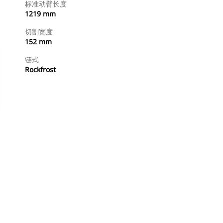
标准动臂长度
1219 mm
切割宽度
152 mm
链式
Rockfrost
立即购买