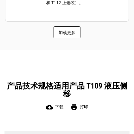
和 T112 上选装）。
加载更多
产品技术规格适用产品 T109 液压侧
移
cloud_download
print
下载
打印