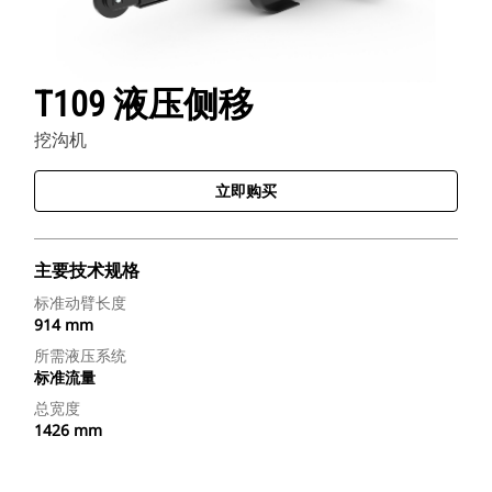
T109 液压侧移
挖沟机
立即购买
主要技术规格
标准动臂长度
914 mm
所需液压系统
标准流量
总宽度
1426 mm