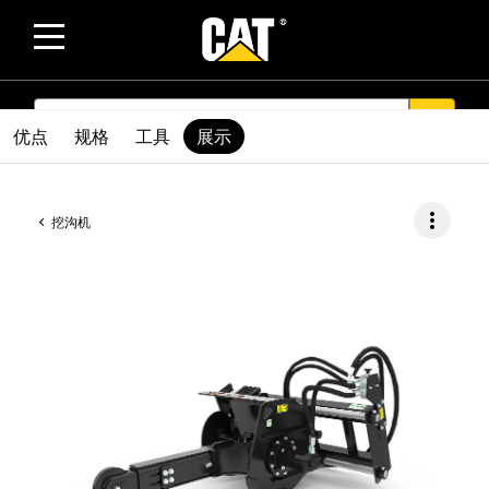
SEARCH
search
优点
规格
工具
展示
more_vert
挖沟机