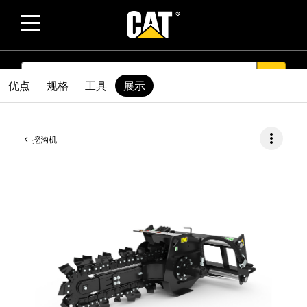
SEARCH
search
优点
规格
工具
展示
more_vert
挖沟机