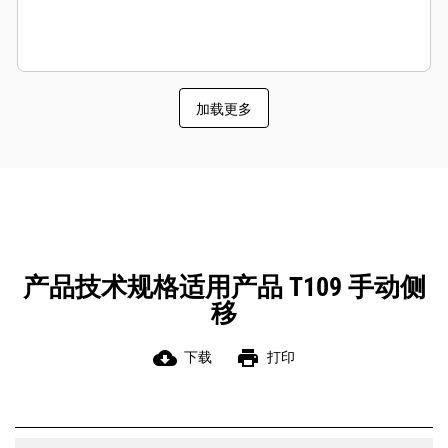
加载更多
产品技术规格适用产品 T109 手动侧
移
cloud_download
print
下载
打印