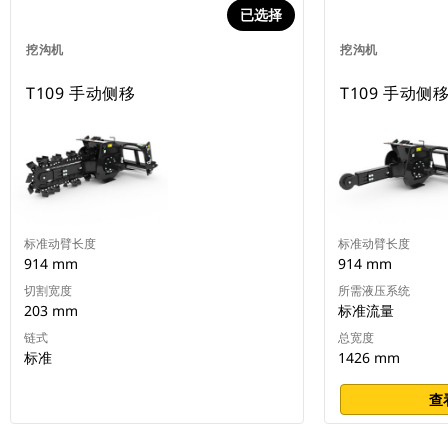
已选择
挖沟机
挖沟机
T109 手动侧移
T109 手动侧
标准动臂长度
标准动臂长度
914 mm
914 mm
切割宽度
所需液压系统
203 mm
标准流量
链式
总宽度
标准
1426 mm
查