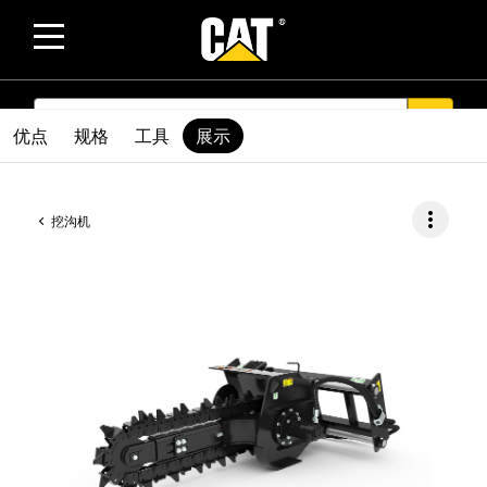
SEARCH
search
优点
规格
工具
展示
more_vert
挖沟机