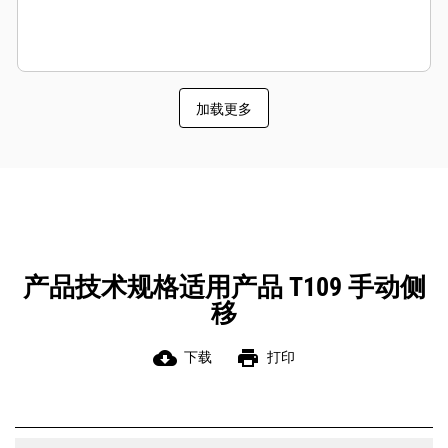
加载更多
产品技术规格适用产品 T109 手动侧
移
cloud_download
print
下载
打印