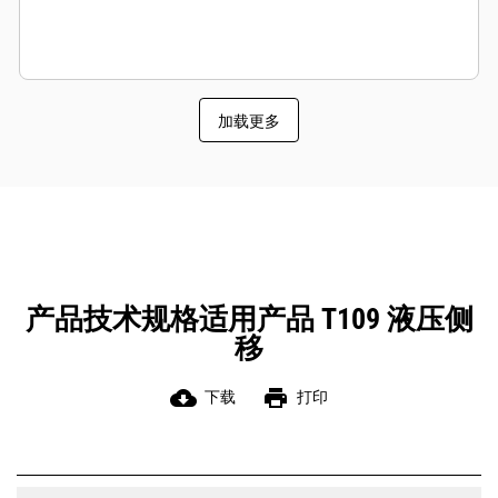
加载更多
产品技术规格适用产品 T109 液压侧
移
cloud_download
print
下载
打印