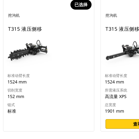
已选择
挖沟机
挖沟机
T315 液压侧移
T315 液压侧
标准动臂长度
标准动臂长度
1524 mm
1524 mm
切削宽度
所需液压系统
152 mm
高流量 XPS
链式
总宽度
标准
1901 mm
查