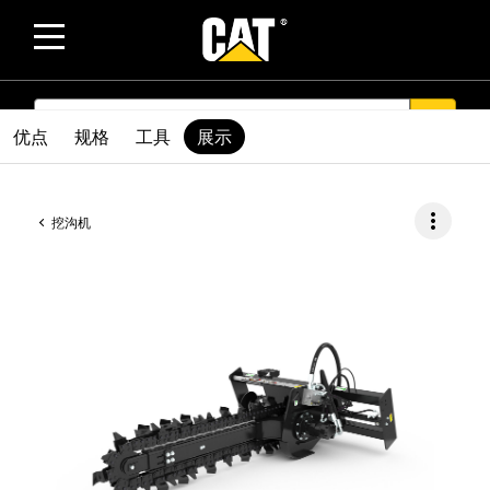
SEARCH
search
优点
规格
工具
展示
more_vert
挖沟机