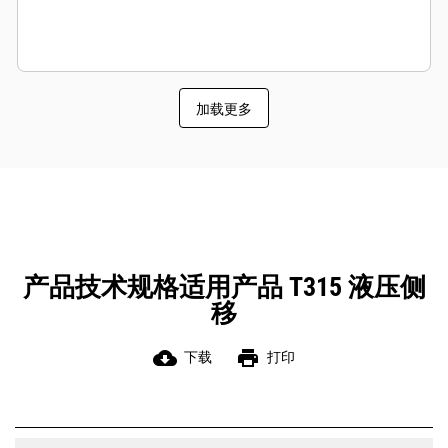
加载更多
产品技术规格适用产品 T315 液压侧
移
cloud_download
print
下载
打印