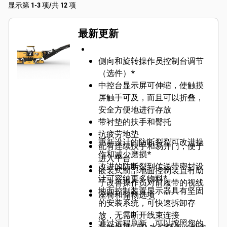
显示第 1-3 项/共 12 项
最新更新
侧向和旋转操作员控制台调节
（选件）*
中控台显示屏可伸缩，使触摸
屏触手可及，而且可以折叠，
安全方便地进行存放
带衬垫的扶手和臀托
抗疲劳地垫
重新设计的防断裂犁可改进操
配有连续扶手和易开门，便于
作和减少磨损*
进入平台
改进的防断裂到传送带密封设
嵌装式前部地面控制装置有助
计可容纳更多物料*
于改善操作员对前履带的视线
地面控制装置显示器具有坚固
座椅和储物选项
的安装系统，可快速拆卸存
放，无需断开线束连接
通过远程刷新，可以按照您的