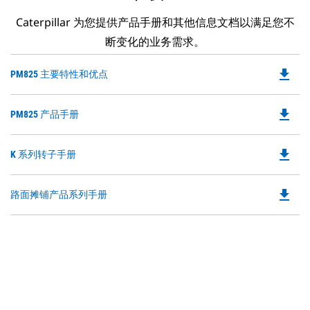
Caterpillar 为您提供产品手册和其他信息文档以满足您不
断变化的业务需求。
file_download
Do
PM825 主要特性和优点
P
O
file_download
Do
PM825 产品手册
in
P
a
O
N
file_download
Do
K 系列转子手册
in
Ta
P
a
O
N
file_download
Do
路面摊铺产品系列手册
in
Ta
P
a
O
N
in
Ta
a
N
Ta