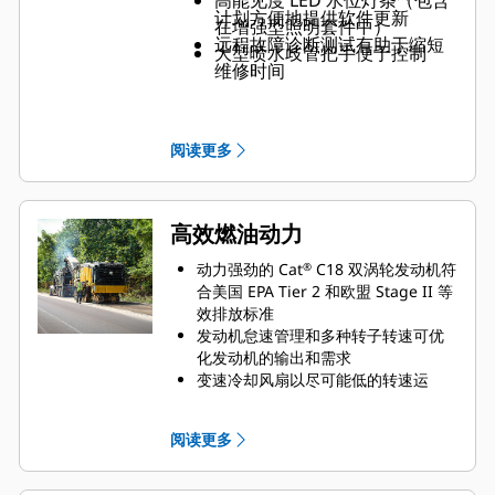
高能见度 LED 水位灯条（包含
计划方便地提供软件更新
在增强型照明套件中）
远程故障诊断测试有助于缩短
大型喷水歧管把手便于控制
维修时间
阅读更多
高效燃油动力
动力强劲的 Cat
C18 双涡轮发动机符
®
合美国 EPA Tier 2 和欧盟 Stage II 等
效排放标准
发动机怠速管理和多种转子转速可优
化发动机的输出和需求
变速冷却风扇以尽可能低的转速运
行，以实现安静高效的冷却
自动负载控制装置可监控发动机的需
阅读更多
求并调整铣削速度，以帮助防止失
速，同时保持高产量