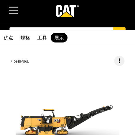
SEARCH
search
优点
规格
工具
展示
more_vert
冷铣刨机