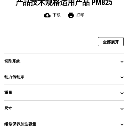
产品技术规格适用产品 PM825
cloud_download
print
下载
打印
全部展开
切削系统
动力传动系
重量
尺寸
维修保养加注容量