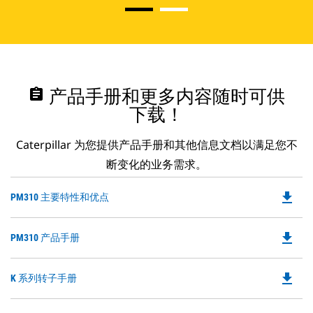
assignment
产品手册和更多内容随时可供
下载！
Caterpillar 为您提供产品手册和其他信息文档以满足您不
断变化的业务需求。
file_download
Do
PM310 主要特性和优点
P
O
file_download
Do
PM310 产品手册
in
P
a
O
N
file_download
Do
K 系列转子手册
in
Ta
P
a
O
N