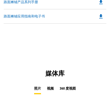
file_download
Do
路面摊铺产品系列手册
in
Ta
P
a
O
N
file_download
Do
路面摊铺应用指南和电子书
in
Ta
P
a
O
N
in
Ta
a
N
Ta
媒体库
照片
视频
360 度视图