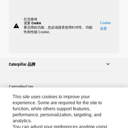
社交媒体
Cookie
需要 Cookie
warning
要启用此功能，您必须接受使用针对性、功能
设置
性和性能 Cookie。
Caterpillar 品牌
Caterpillar.com
联系 Caterpillar
This site uses cookies to improve your
experience. Some are required for the site to
站点地图
function, while others support features,
performance, personalization, targeting, and
Cookie Settings
analytics.
法律
You can adjust your preferences anytime using