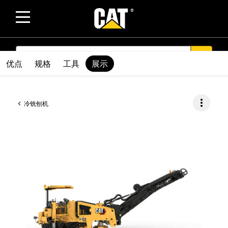
SEARCH
search
优点
规格
工具
展示
more_vert
冷铣刨机