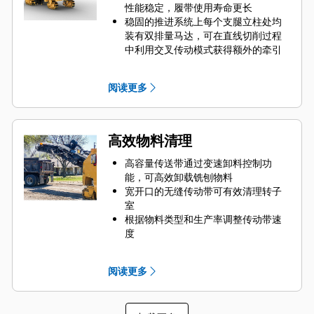
性能稳定，履带使用寿命更长
稳固的推进系统上每个支腿立柱处均
装有双排量马达，可在直线切削过程
中利用交叉传动模式获得额外的牵引
力
自动牵引力控制装置可在最具挑战性
阅读更多
的应用中帮助保持恒速
铰接式右后支腿可轻松置于外侧，以
帮助提供额外的稳定性和牵引力，或
置于转子室前方进行平齐切削
高效物料清理
选装配重套件可用于在转子上增加重
量，以提高在要求更严苛的应用中的
高容量传送带通过变速卸料控制功
切削能力
能，可高效卸载铣刨物料
作业期间可通过电子方式切换转子转
宽开口的无缝传动带可有效清理转子
速
室
根据物料类型和生产率调整传动带速
度
传动带可反向旋转，便于在清理过程
中将物料从传送带上卸下，易于接近
阅读更多
的盖板可用于快速检查和清洁辊筒
传送带可折叠，便于运输和保养