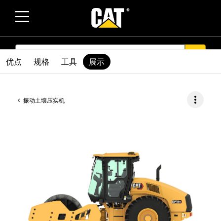
SEARCH
search
优点
规格
工具
展示
more_vert
振动土壤压实机