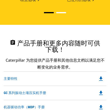
assignment
产品手册和更多内容随时可供
下载！
Caterpillar 为您提供产品手册和其他信息文档以满足您不
断变化的业务需求。
file_download
Do
主要特性
P
O
file_download
Do
GC 系列振动土壤压实机手册
in
P
a
O
N
file_download
Do
机器驱动功率（MDP）手册
in
Ta