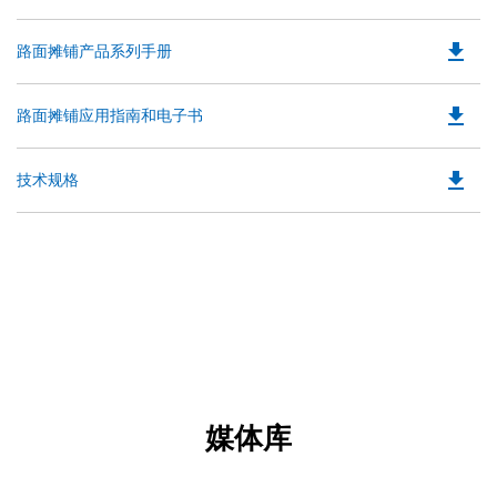
P
a
O
N
file_download
Do
路面摊铺产品系列手册
in
Ta
P
a
O
N
file_download
Do
路面摊铺应用指南和电子书
in
Ta
P
a
O
N
file_download
Do
技术规格
in
Ta
P
a
O
N
in
Ta
a
N
Ta
媒体库