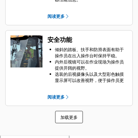
座椅、扶手和转向柱均可调节，确保
全天候舒适体验。
阅读更多
标配的遮阳顶篷、选装的 ROPS/FOPS
顶篷或者选装的带铰链式玻璃窗的温
控型 ROPS/FOPS 驾驶室，能够保护
操作员免受恶劣天气的影响。
安全功能
将标配的可调节乙烯座椅升级为带扶
手的乙烯悬浮座椅，能够提高操作员
倾斜的踏板、扶手和防滑表面有助于
的舒适度。驾驶室配置提供豪华型高
操作员在出入操作台时保持平稳。
靠背空气悬浮式座椅选件。
内外后视镜可以在作业现场为操作员
提供开阔的视野。
选装的后视摄像头以及大型彩色触摸
显示屏可以改善视野，便于操作员更
全面进行控制和确保安全性。
可选装操作员就位座椅传感器和座椅
阅读更多
安全带开关。
加载更多