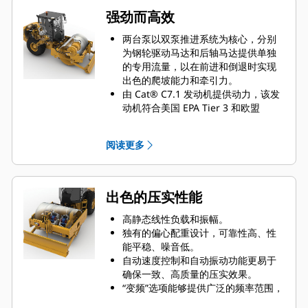
强劲而高效
两台泵以双泵推进系统为核心，分别
为钢轮驱动马达和后轴马达提供单独
的专用流量，以在前进和倒退时实现
出色的爬坡能力和牵引力。
由 Cat® C7.1 发动机提供动力，该发
动机符合美国 EPA Tier 3 和欧盟
Stage IIIA 等效排放标准。
省油模式可限制发动机转速，有助于
阅读更多
降低燃油消耗。
发动机怠速关闭定时器会在预设的怠
速时间后关闭机器，减少油耗和不必
要的怠速时间。
出色的压实性能
变速冷却风扇以尽可能低的转速运
行，以实现出色的冷却效果。
高静态线性负载和振幅。
螺栓固定式平地铲选件可提高机器的
独有的偏心配重设计，可靠性高、性
多功能性。
能平稳、噪音低。
自动速度控制和自动振动功能更易于
确保一致、高质量的压实效果。
“变频”选项能够提供广泛的频率范围，
以帮助最大限度地提高压实性能。