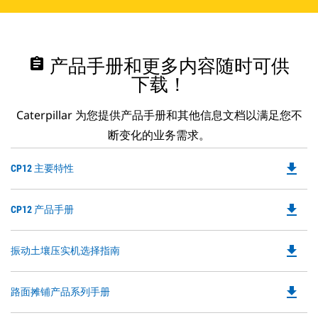
assignment
产品手册和更多内容随时可供
下载！
Caterpillar 为您提供产品手册和其他信息文档以满足您不
断变化的业务需求。
file_download
Do
CP12 主要特性
P
O
file_download
Do
CP12 产品手册
in
P
a
O
N
file_download
Do
振动土壤压实机选择指南
in
Ta
P
a
O
N
file_download
Do
路面摊铺产品系列手册
in
Ta
P
a