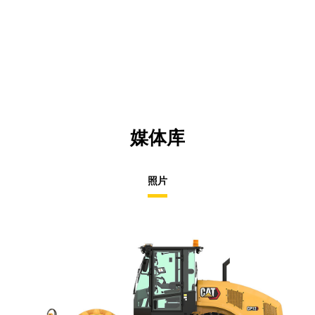
O
N
in
Ta
a
N
Ta
媒体库
照片