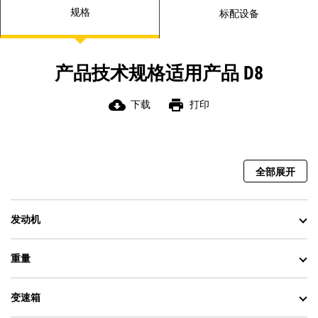
按需运转的反转液压风扇可在您工作
规格
标配设备
时清除碎屑，从而节省清洁和维护时
间。
电动底部护罩选件可提高清洁过程中
的安全性。
产品技术规格适用产品 D8
LED 灯使用寿命延长，有助于节省时
间和金钱。
cloud_download
print
下载
打印
全部展开
发动机
重量
变速箱