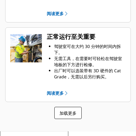
或者操作员偏好来保存机器设置。您
可以使用由我们的专业操作员定义的
阅读更多
默认配置文件，也可以针对不同的作
业或多个操作员来自定义配置文件。
您可以使用操作员 ID 来保存自定义的
触摸屏设置、机器设置，以及使用
正常运行至关重要
Product Link 来跟踪各操作员的工作
效率、安全意识，确定是否需要进行
驾驶室可在大约 30 分钟的时间内拆
培训。
下。
机器安全系统 – 密码功能要求操作员
无需工具，在需要时可轻松在驾驶室
输入 ID 来启动机器，从而防止机器被
地板的下方进行检修。
盗以及未经授权的操作。
出厂时可以选装带有 3D 硬件的 Cat
Grade，无需以后另行购买。
通过读/写远程故障排除，代理商技师
可以远程诊断更多问题，节省了服务
阅读更多
通话的时间。
将安全放在第一位，通过额外的摄像
头选件来改善机器周围的视野。
加载更多
平台带有护栏，加油或接近其他维护
保养点时更加安全。
高架链轮简化了清理工作，并实现了
方便的模块化维修。