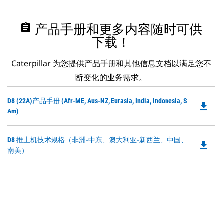
assignment
产品手册和更多内容随时可供
下载！
Caterpillar 为您提供产品手册和其他信息文档以满足您不
断变化的业务需求。
Do
D8 (22A)产品手册 (Afr-ME, Aus-NZ, Eurasia, India, Indonesia, S
file_download
P
Am)
O
in
Do
D8 推土机技术规格（非洲-中东、澳大利亚-新西兰、中国、
a
file_download
P
南美）
N
O
Ta
in
a
N
Ta