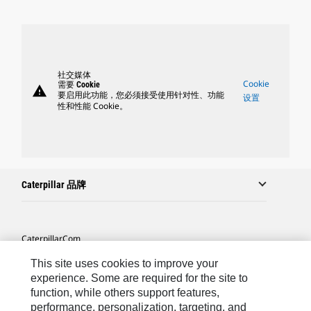
社交媒体
Cookie
需要 Cookie
warning
要启用此功能，您必须接受使用针对性、功能
设置
性和性能 Cookie。
Caterpillar 品牌
Caterpillar.com
联系 Caterpillar
This site uses cookies to improve your
experience. Some are required for the site to
站点地图
function, while others support features,
performance, personalization, targeting, and
Cookie Settings