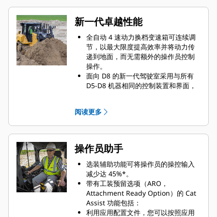
新一代卓越性能
全自动 4 速动力换档变速箱可连续调
节，以最大限度提高效率并将动力传
递到地面，而无需额外的操作员控制
操作。
面向 D8 的新一代驾驶室采用与所有
D5-D8 机器相同的控制装置和界面，
让操作员可以更高效地操作不同的推
土机。
阅读更多
铲刀的尺寸与机器适配，助您以更少
的趟数完成作业。
高架链轮改善了驾驶和平衡，并提高
了穿透力。
操作员助手
标配加长型底盘系统，机器后部配备
更多履带，以实现出色的推土性能。
选装辅助功能可将操作员的操控输入
为您的推土机在出厂时加装选件，以
减少达 45%*。
轻松应对槽沟推土、裂土等任务。
带有工装预留选项（ARO，
Attachment Ready Option）的 Cat
Assist 功能包括：
利用应用配置文件，您可以按照应用