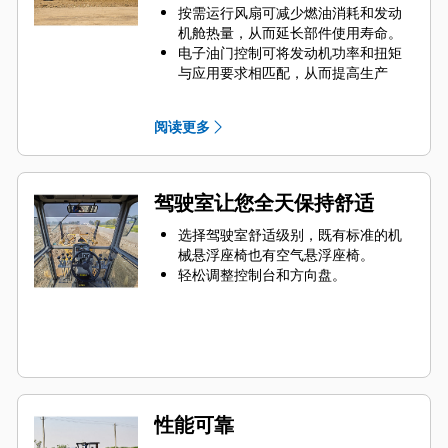
按需运行风扇可减少燃油消耗和发动
机舱热量，从而延长部件使用寿命。
电子油门控制可将发动机功率和扭矩
与应用要求相匹配，从而提高生产
率。
动力换档变速箱和平衡的机器设计可
阅读更多
确保您使用 Cat C4.4 发动机将全部牵
引动力传递到地面。
液压系统使机器能够以更精确且更具
可预测性的方式保持一致的坡度。
驾驶室让您全天保持舒适
数字铲刀坡度计选件可显示坡度，而
无需依赖手动坡度检查器。
选择驾驶室舒适级别，既有标准的机
Product Link™ 可以根据需要通过
械悬浮座椅也有空气悬浮座椅。
VisionLink® 在线界面提供机器的位
轻松调整控制台和方向盘。
置、机器工作小时数、燃油消耗量、
生产率、怠速时间、诊断代码和其他
机器数据，帮助您提高作业现场的效
率并降低运营成本。
性能可靠