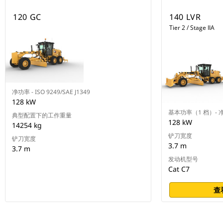
120 GC
140 LVR
Tier 2 / Stage IIA
净功率 - ISO 9249/SAE J1349
128 kW
基本功率（1 档）- 
典型配置下的工作重量
128 kW
14254 kg
铲刀宽度
铲刀宽度
3.7 m
3.7 m
发动机型号
Cat C7
查