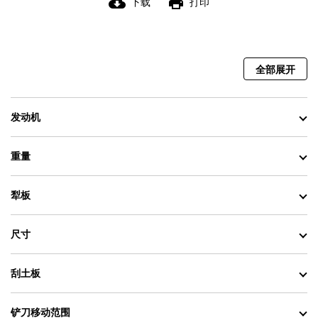
cloud_download
print
下载
打印
全部展开
发动机
重量
犁板
尺寸
刮土板
铲刀移动范围