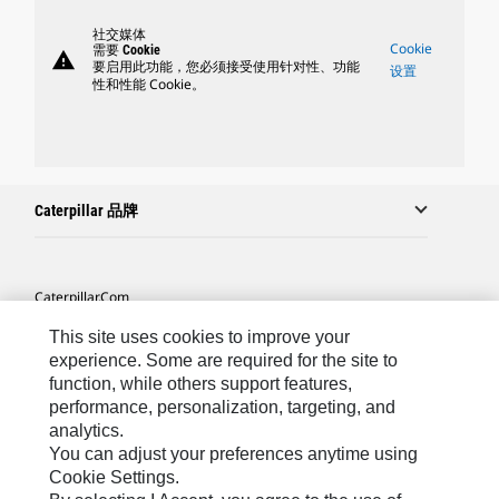
社交媒体
Cookie
需要 Cookie
warning
要启用此功能，您必须接受使用针对性、功能
设置
性和性能 Cookie。
Caterpillar 品牌
Caterpillar.com
联系 Caterpillar
This site uses cookies to improve your
experience. Some are required for the site to
站点地图
function, while others support features,
performance, personalization, targeting, and
Cookie Settings
analytics.
法律
You can adjust your preferences anytime using
Cookie Settings.
隐私