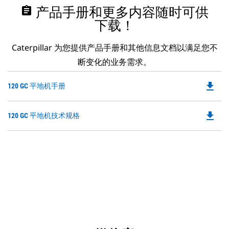
assignment
产品手册和更多内容随时可供
下载！
Caterpillar 为您提供产品手册和其他信息文档以满足您不
断变化的业务需求。
file_download
Do
120 GC 平地机手册
P
O
file_download
Do
120 GC 平地机技术规格
in
P
a
O
N
in
Ta
a
N
Ta