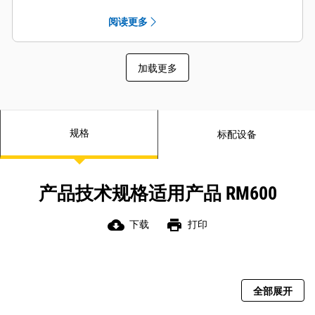
以加强对机器两侧的视野观察
尺寸显示屏中查看，进一步增强了性
力
阅读更多
能与安全性：
加载更多
规格
标配设备
产品技术规格适用产品 RM600
cloud_download
print
下载
打印
全部展开