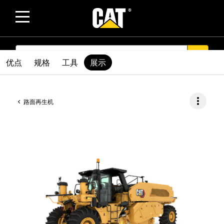
SEARCH
search
优点
规格
工具
展示
more_vert
路面再生机