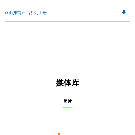
P
a
O
N
file_download
Do
路面摊铺产品系列手册
in
Ta
P
a
O
N
in
Ta
a
N
Ta
媒体库
照片