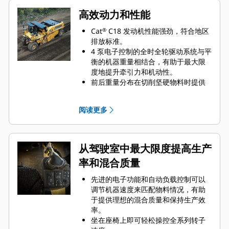
高效动力和性能
Cat
C18 发动机性能强劲，符合地区
®
排放标准。
4 泵电子控制的全时全轮驱动系统与平
衡的机器重量相结合，有助于最大限
度地提升牵引力和机动性。
前后重量分布在切削坚硬物料时提供
了稳定性。
车轮位于机器的角上，提供了最小的
阅读更多
转弯内径和外径，有助于在狭窄空间
操作机器，四种转向模式进一步增强
了性能：仅前轮、仅后轮、蟹行转向
和协调转向
从驾驶室中最大限度提高生产
机器总长度为 8.72 m（28.61 ft），
率和混合质量
有助于在紧凑空间内增强操控性。
在不平坦的地形上工作时，四个高度
先进的电子功能和自动负载控制可以
可调支腿可为两侧提供高达 14%（8
调节机器速度来匹配物料情况，有助
度）的正坡度或负坡度，或在复杂的
于提供理想的混合质量和保持生产效
土壤稳定应用中保持牵引力。
率。
皮带驱动的转子可在右侧实现齐平切
坐在座椅上即可轻松操控全系列转子
割。