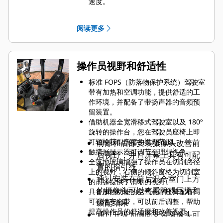
速度。
通过调整前后混合室门即可轻松修改
物料级配，触摸屏上的清晰指示器让
阅读更多
操作员轻松掌握门的位置。
为了帮助操作员简化操作，使用浮动
特性来自动维护所需的门位置时，施
加到后门上的液压下压力可以调节。
操作员视野和舒适性
只需点击一下按钮，即可使用退出和
恢复切削功能，帮助操作员节省时间
标准 FOPS（防落物保护系统）驾驶室
并保持一致性。
带有加热和空调功能，提供舒适的工
作环境，并配备了带扬声器的音频预
留装置。
借助机器全宽滑移式驾驶室以及 180º
旋转的操作台，您在驾驶员座椅上即
可轻松获得所需的视野范围。
前部和后部安装摄像头改善前
触摸屏显示器可调节至理想视角。
后视野，并且屏幕上具有可配
全落地玻璃增强了操作员在切削路径
置的指引线
上的视野，右侧的倾斜窗格为切削室
通过安装在前后混合室门上方
的前缘提供了清晰的视野。
的摄像头可以查看障碍回避和
具备加热功能的空气悬浮座椅配有高
可视性安全带，可以前后调整，帮助
级配结果
提高操作员的舒适度和改善视野。
通过升级为侧面安装摄像头可
标准和选装摄像头可在驾驶室内的大