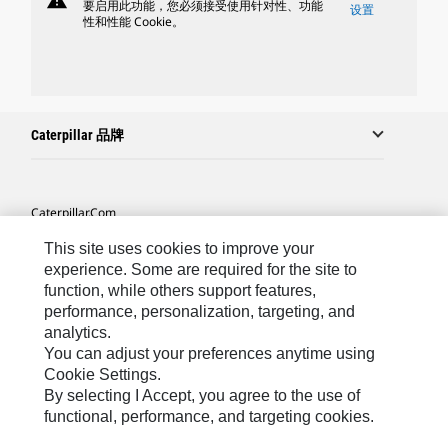
warning
要启用此功能，您必须接受使用针对性、功能
设置
性和性能 Cookie。
Caterpillar 品牌
Caterpillar.com
联系 Caterpillar
This site uses cookies to improve your
experience. Some are required for the site to
站点地图
function, while others support features,
performance, personalization, targeting, and
Cookie Settings
analytics.
法律
You can adjust your preferences anytime using
Cookie Settings.
隐私
By selecting I Accept, you agree to the use of
functional, performance, and targeting cookies.