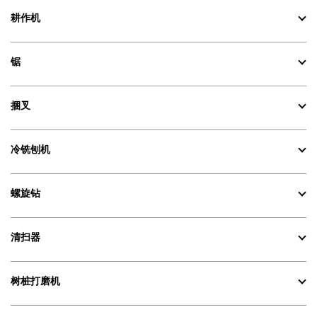
耕作机
锯
捆叉
冷铣刨机
螺旋钻
清扫器
树桩打磨机