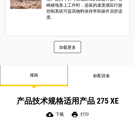
崎岖地形上工作时，选装的速度感应行驶
控制系统可提高物料保持率和操作员舒适
度。
加载更多
规格
标配设备
产品技术规格适用产品 275 XE
cloud_download
print
下载
打印