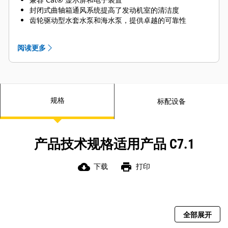
封闭式曲轴箱通风系统提高了发动机室的清洁度
齿轮驱动型水套水泵和海水泵，提供卓越的可靠性
免维护气门机构，带有液压阀间隙调节器
自动充注燃油系统，确保始终平稳起动
阅读更多
规格
标配设备
产品技术规格适用产品 C7.1
cloud_download
print
下载
打印
全部展开