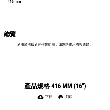
416 mm
總覽
適用於清掃延伸作業範圍，如道路排水溝與路緣。
產品規格 416 MM (16")
cloud_download
print
下載
列印