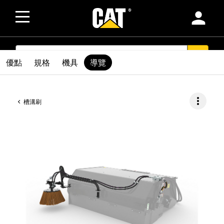
person
SEARCH
search
優點
規格
機具
導覽
more_vert
槽溝刷