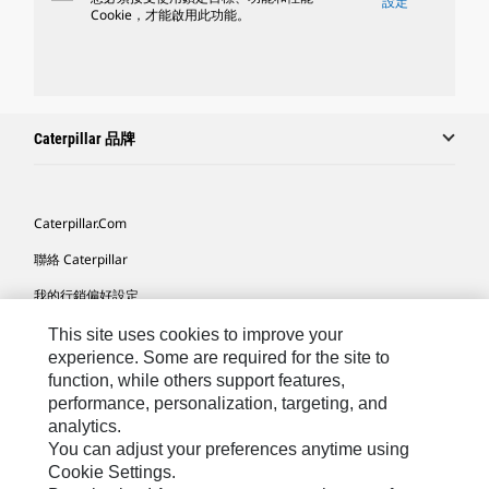
設定
Cookie，才能啟用此功能。
Caterpillar 品牌
Caterpillar.com
聯絡 Caterpillar
我的行銷偏好設定
網站地圖
This site uses cookies to improve your
experience. Some are required for the site to
Cookie Settings
function, while others support features,
performance, personalization, targeting, and
法律
analytics.
隱私權
You can adjust your preferences anytime using
Cookie Settings.
關於 Cat