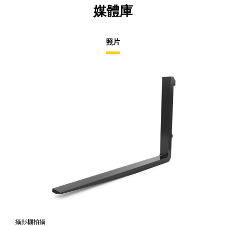
媒體庫
照片
攝影棚拍攝
正