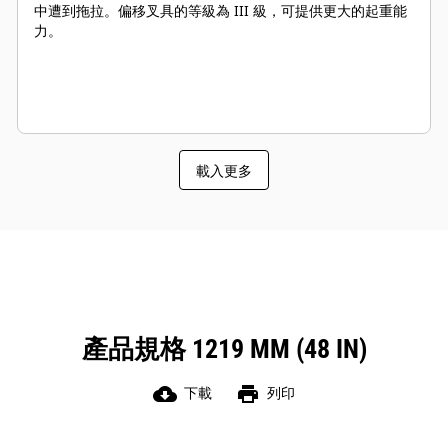
中遭到拖拉。偏移叉具的等級為 III 級，可提供更大的起重能
力。
載入更多
產品規格 1219 MM (48 IN)
cloud_download
print
下載
列印