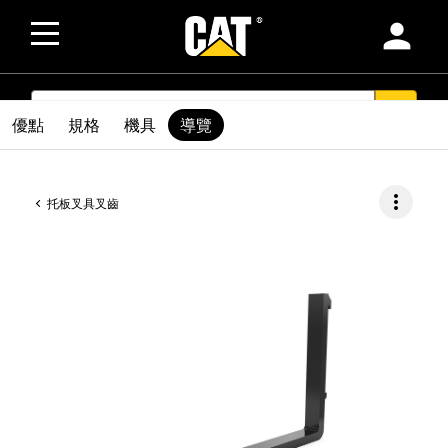
person
SEARCH
search
優點
規格
機具
導覽
more_vert
托板叉具叉齒