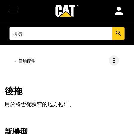
person
SEARCH
search
more_vert
雪地配件
後拖
用於將雪從狹窄的地方拖出。
新機型