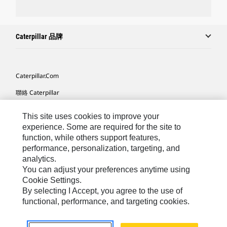
Caterpillar 品牌
Caterpillar.com
聯絡 Caterpillar
我的行銷偏好設定
This site uses cookies to improve your
網站地圖
experience. Some are required for the site to
function, while others support features,
Cookie Settings
performance, personalization, targeting, and
analytics.
法律
You can adjust your preferences anytime using
隱私權
Cookie Settings.
By selecting I Accept, you agree to the use of
關於 Cat
functional, performance, and targeting cookies.
TW - Chinese
© 2026 Caterpillar. All Rights Reserved.