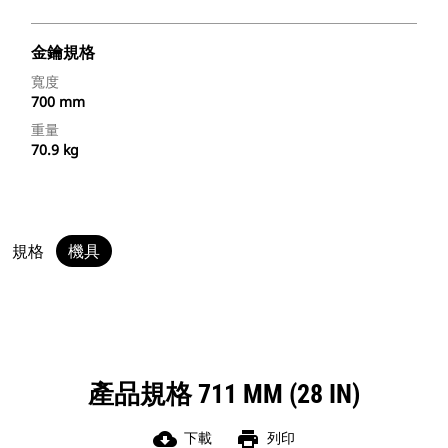
金鑰規格
寬度
700 mm
重量
70.9 kg
規格
機具
產品規格 711 MM (28 IN)
cloud_download
print
下載
列印