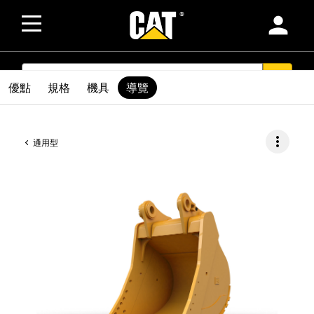
person
SEARCH
search
優點
規格
機具
導覽
more_vert
通用型