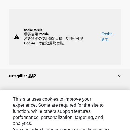
Social Media
Cookie
需要使用 Cookie
warning
您必須接受使用鎖定目標、功能和性能
設定
Cookie，才能啟用此功能。
Caterpillar 品牌
Caterpillar.com
This site uses cookies to improve your
experience. Some are required for the site to
聯絡 Caterpillar
function, while others support features,
performance, personalization, targeting, and
我的行銷偏好設定
analytics.
網站地圖
You can adjust your preferences anytime using