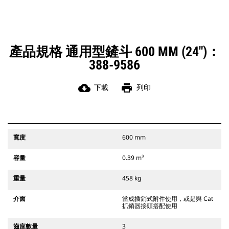
Cat 抓銷接頭可與 311-352 履帶式挖
掘機及所有輪式挖掘機相容。另提供
挖溝用寬接頭。
與 CW 專用接頭系統相容的附件需使
用固定式快速接頭鉸鏈。CW 專用接頭
產品規格 通用型鏟斗 600 MM (24")：
具備楔形鎖系統，可讓附件牢牢固
388-9586
定。
CW 專用接頭可供所有履帶式及輪式挖
掘機使用。
cloud_download
print
下載
列印
寬度
600 mm
容量
0.39 m³
重量
458 kg
介面
當成插銷式附件使用，或是與 Cat
抓銷器接頭搭配使用
齒座數量
3