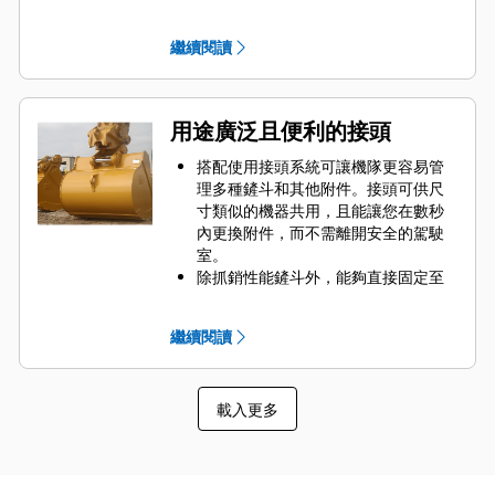
Cat 掘地工具 (GET，Ground
Engaging Tools) 能保護最常與物料
繼續閱讀
接觸的鏟斗高磨損區。
搭配使用 Cat
Advansys
掘地工
®
™
具，便可在嚴苛的應用領域中達到更
高的生產率，且更容易穿透物料堆，
用途廣泛且便利的接頭
同時還能加速循環時間。
Advansys 無錘式掘地工具系統能夠以
搭配使用接頭系統可讓機隊更容易管
前所未有的速度來安裝及拆除齒尖。
理多種鏟斗和其他附件。接頭可供尺
CapSure 固定技術讓您只需使用基本
寸類似的機器共用，且能讓您在數秒
的手持工具，就能確保齒尖與齒座穩
內更換附件，而不需離開安全的駕駛
固牢靠。
室。
為鏟斗和各種應用選擇合適的掘地工
除抓銷性能鏟斗外，能夠直接固定至
具，進而降低保養成本。鏟斗齒尖提
機器的鏟斗也與 Cat
抓銷接頭相容。
®
供多種選配，可符合您特定的應用需
抓銷性能鏟斗具備可大幅提升掘起力
繼續閱讀
求。
的內嵌插銷，因此搭配使用 Cat 抓銷
接頭能加速鏟斗的循環時間。
Cat 抓銷接頭還能讓駕駛員反向拾起鏟
載入更多
斗，輕鬆清理和整平角落。
接頭的輔助插銷始終處於駕駛員視線
範圍內，會發出聲音與可見警報，以
確保附件牢牢固定。