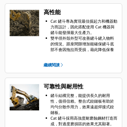
高性能
Cat 鏟斗專為實現最佳掘起力和機器動
力而設計，因此搭配使用 Cat 機器與
鏟斗能發揮最大生產力。
雙半徑外殼外型可改善鏟斗鏟入物料
的情況。跟座間隙增加能確保鏟斗底
部不會因拖拉而受損，藉此降低保養
成本。
挖掘期間的油耗量會達到最高值。Cat
繼續閱讀
鏟斗經過設計，能夠快速切斷物料，
提高機器的整體操作效率。
在更短的時間內裝載更多物料。透過
鏟斗形狀和側壁樑的設計，每趟裝載
可靠性與耐用性
都能在鏟斗中裝入最多物料。
鏟斗結構完整，能提供長久的耐用
性，值得信賴。整合式鉸鏈板有助於
均勻分散作用力，效果遠超焊接式鉸
鏈板。
Cat 鏟斗採用高強度耐磨蝕鋼材打造而
成，對過度磨損區的效果尤其顯著。