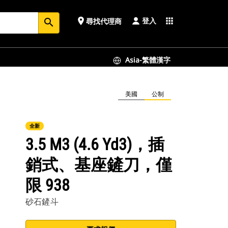
登入
place
apps
尋找代理商
search
Asia-繁體漢字
美國
公制
全新
3.5 M3 (4.6 Yd3)，插
銷式、基座鏟刀，僅
限 938
砂石鏟斗