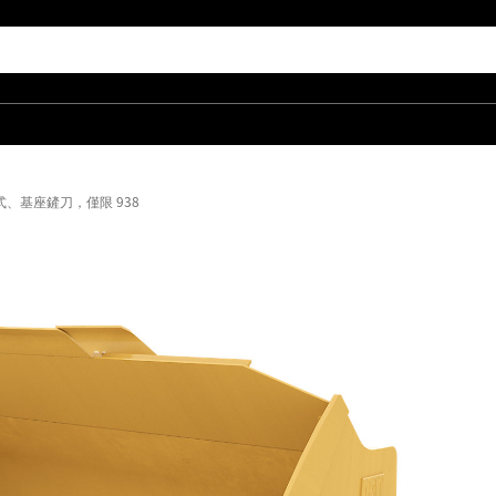
，插銷式、基座鏟刀，僅限 938