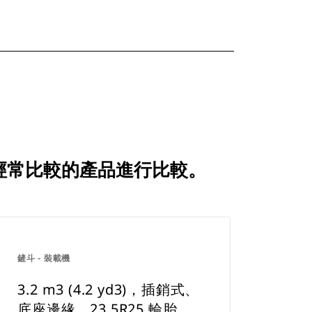
何與客戶經常比較的產品進行比較。
鏟斗 - 裝載機
3.2 m3 (4.2 yd3)，插銷式、
底座邊緣，23.5R25 輪胎