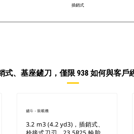
插銷式
YD3)，插銷式、基座鏟刀，僅限 938 如
鏟斗 - 裝載機
3.2 m3 (4.2 yd3)，插銷式、
栓接式刀刃，23.5R25 輪胎