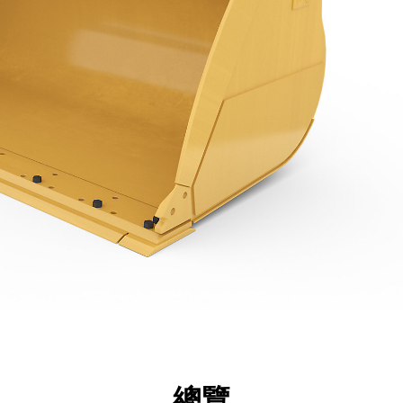
點
規格
機具
導覽
總覽