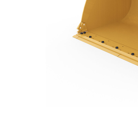
3.5 M3 (4.6 Yd3)，插銷式、基座鏟刀，僅限 938
優
變更機型