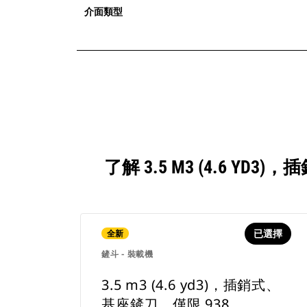
介面類型
了解 3.5 M3 (4.6 
已選擇
全新
鏟斗 - 裝載機
3.5 m3 (4.6 yd3)，插銷式、
基座鏟刀，僅限 938