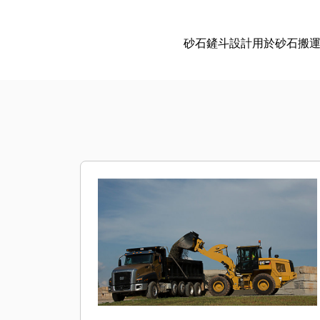
砂石鏟斗設計用於砂石搬