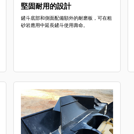
堅固耐用的設計
鏟斗底部和側面配備額外的耐磨板，可在粗
砂岩應用中延長鏟斗使用壽命。