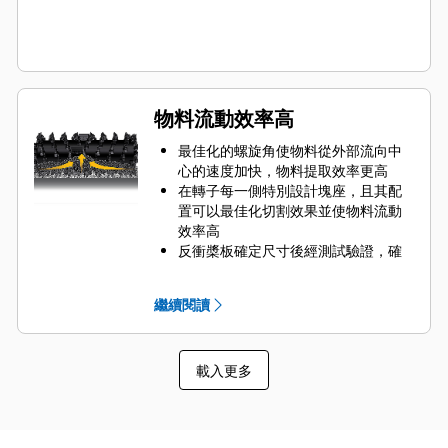
物料流動效率高
最佳化的螺旋角使物料從外部流向中
心的速度加快，物料提取效率更高
在轉子每一側特別設計塊座，且其配
置可以最佳化切割效果並使物料流動
效率高
反衝槳板確定尺寸後經測試驗證，確
保切割室中心的物料能以最大噴射量
送達進料器
繼續閱讀
設計轉子時，藉由快速搬移切割室中
的物料、減少拉扯、提高整體機器效
率和降低油耗等方法以緩和組件磨損
載入更多
情況