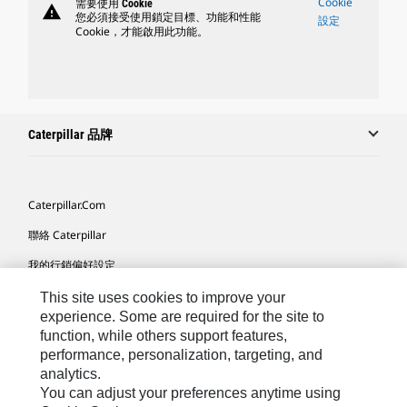
Cookie
需要使用 Cookie
warning
您必須接受使用鎖定目標、功能和性能
設定
Cookie，才能啟用此功能。
Caterpillar 品牌
Caterpillar.com
聯絡 Caterpillar
我的行銷偏好設定
網站地圖
This site uses cookies to improve your
experience. Some are required for the site to
Cookie Settings
function, while others support features,
performance, personalization, targeting, and
法律
analytics.
隱私權
You can adjust your preferences anytime using