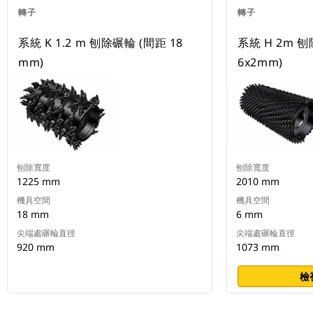
轉子
轉子
系統 K 1.2 m 刨除碾輪 (間距 18
系統 H 2m 
mm)
6x2mm)
刨除寬度
刨除寬度
1225 mm
2010 mm
機具空間
機具空間
18 mm
6 mm
尖端處碾輪直徑
尖端處碾輪直徑
920 mm
1073 mm
檢