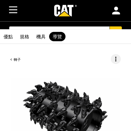
person
SEARCH
search
優點
規格
機具
導覽
more_vert
轉子