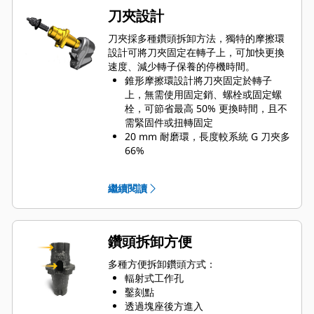
刀夾設計
刀夾採多種鑽頭拆卸方法，獨特的摩擦環
設計可將刀夾固定在轉子上，可加快更換
速度、減少轉子保養的停機時間。
錐形摩擦環設計將刀夾固定於轉子
上，無需使用固定銷、螺栓或固定螺
栓，可節省最高 50% 更換時間，且不
需緊固件或扭轉固定
20 mm 耐磨環，長度較系統 G 刀夾多
66%
防旋轉刀夾設計可確保定位正確，防
止塊座和夾具磨損
繼續閱讀
水可以從刀夾的輻射開孔滲入，幫助
刀齒旋轉以使鑽頭磨耗平均
根據不同應用，刀夾可搭配 20 mm、
22 mm 或 25 mm 連桿的鑽頭
鑽頭拆卸方便
多種方便拆卸鑽頭方式：
輻射式工作孔
鑿刻點
透過塊座後方進入