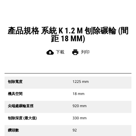
產品規格 系統 K 1.2 M 刨除碾輪 (間
距 18 MM)
cloud_download
print
下載
列印
刨除寬度
1225 mm
機具空間
18 mm
尖端處碾輪直徑
920 mm
刨除深度 (最大值)
330 mm
鑽頭數
92