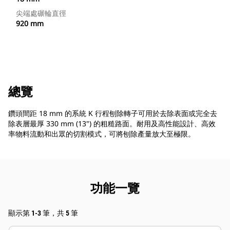
尖端處碾輪直徑
920 mm
總覽
鑽頭間距 18 mm 的系統 K 行程刨除轉子可用於去除表面或完全去
除表層最厚 330 mm (13") 的粗糙路面。耐用及高性能設計、高效
率物料流動和出眾的切割模式，可將刨除產量放大至極限。
功能一覽
顯示第 1-3 筆，共 5 筆