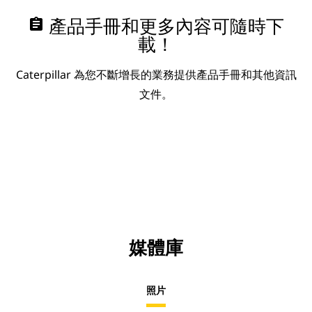
assignment
產品手冊和更多內容可隨時下
載！
Caterpillar 為您不斷增長的業務提供產品手冊和其他資訊
文件。
媒體庫
照片