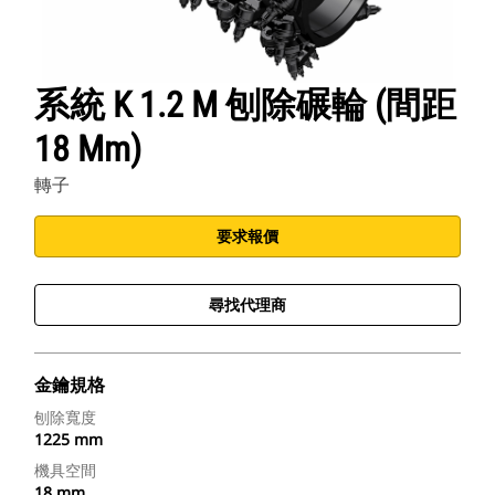
系統 K 1.2 M 刨除碾輪 (間距
18 Mm)
轉子
要求報價
尋找代理商
金鑰規格
刨除寬度
1225 mm
機具空間
18 mm