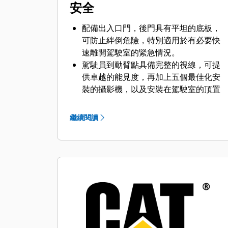
安全
配備出入口門，後門具有平坦的底板，
可防止絆倒危險，特別適用於有必要快
速離開駕駛室的緊急情況。
駕駛員到動臂點具備完整的視線，可提
供卓越的能見度，再加上五個最佳化安
裝的攝影機，以及安裝在駕駛室的頂置
式顯示器，可大幅提高駕駛員對周遭情
況的警覺性。
繼續閱讀
在車頂和履帶板走道表面採用防滑材料
以防止跌倒，並搭配鋸齒狀格柵式樓
梯、平台和走道，以便於機器周圍安全
移動。
獨特的三座位設計，可容納駕駛員、訓
練員和保養人員；觀察員座椅位於駕駛
員後方，為保養人員提供駕駛員的視
野，同時可監測操作員的動作；駕駛員
和訓練員有各自獨立的緊急停止按鈕。