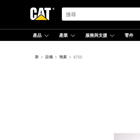
SEARCH
產品
產業
服務與支援
零件
新
設備
拖索
8750