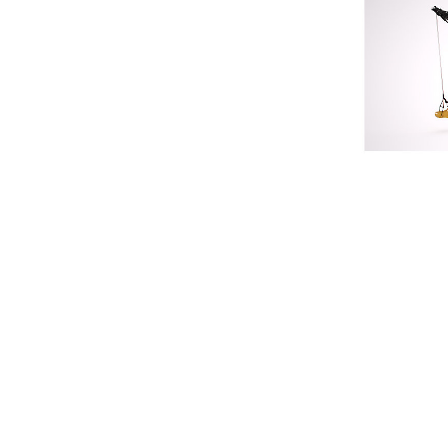
8750
規
變更機型