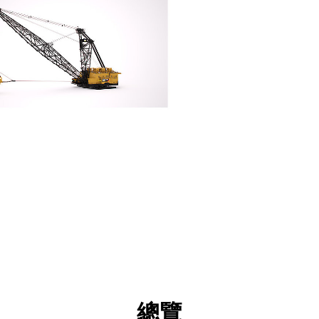
格
技術
產品下載
導覽
總覽