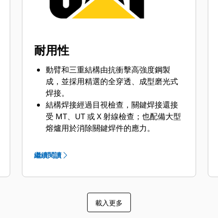
耐用性
動臂和三重結構由抗衝擊高強度鋼製
成，並採用精選的全穿透、成型磨光式
焊接。
結構焊接經過目視檢查，關鍵焊接還接
受 MT、UT 或 X 射線檢查；也配備大型
熔爐用於消除關鍵焊件的應力。
底座機架組成件採用徑向設計，使負載
和檢修性最佳化，搭配鍛造一體式中央
繼續閱讀
樞軸，消除應力的「T字斷面」支重輪路
徑子焊件，以及帶有耐磨蝕鋼製耐磨板
和防滑夾板的厚底板。
大直徑加工冠狀支重輪，配備第三條導
載入更多
軌，無需使用凸緣支重輪，因此可增加