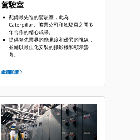
駕駛室
配備最先進的駕駛室，此為
Caterpillar、礦業公司和駕駛員之間多
年合作的精心成果。
提供領先業界的能見度和優異的視線，
並輔以最佳化安裝的攝影機和顯示螢
幕。
搭配外型更美觀的直覺式顯示螢幕，可
降低認知疲勞並提高生產力。
繼續閱讀
新型霍爾效應操縱桿 (專利申請中) 採用
自訂設計的人體工學式手柄和「指尖觸
控式」彈簧張力，讓操作更輕鬆，控制
回應更靈敏。