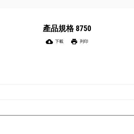
更多支重輪，進而大幅延長使用壽命。
交流電組件位於堅固的採礦級機櫃中，
具有可靠的功能，包括源自運輸業的主
要控制裝置和電力電氣設備，可實現高
產品規格 8750
溫額定值、耐衝擊和振動堅固性，以及
組件長使用壽命和可用性；IP 54 外罩採
cloud_download
print
下載
列印
用液冷式，可將熱能導出機械室；機櫃
可允許最佳化電纜佈線；電纜內部結構
經過組織，可有效檢修內部組件。