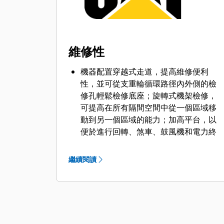
安全增強型電氣系統，配備附安全繼電
器的硬接線雙串式緊急停止系統；所有
駕駛員介面控制裝置均為 24 伏特；適用
電弧閃絡評估；機器的機械保養可停用
維修性
單點式動作；具有鑰匙聯鎖可防止進入
高壓傳入連接區域；並安裝了儲能警告
機器配置穿越式走道，提高維修便利
標誌。
性，並可從支重輪循環路徑內外側的檢
修孔輕鬆檢修底座；旋轉式機架檢修，
可提高在所有隔間空間中從一個區域移
動到另一個區域的能力；加高平台，以
便於進行回轉、煞車、鼓風機和電力終
端的保養；台板上安裝的機械和電氣設
備周圍有足夠的走道/工作區域；並可隨
繼續閱讀
時從樓梯、走道和平台進行碾輪的起重
和拖曳作業。
頂置起重機的涵蓋範圍包含大多數主要
組件。
配備易於檢修的潤滑維修用保養點。