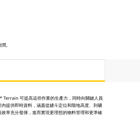
利潤。
™ Terrain 可提高這些作業的生產力，同時向關鍵人員
駕駛室內提供即時資料，涵蓋從鏟斗定位和階地高度、到礦
器效率充分發揮，進而實現更理想的物料管理和更準確