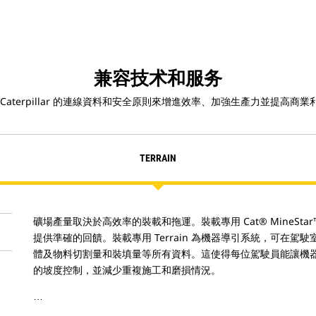
兼容技术和服务
 Caterpillar 的連線資料和安全原則來增進效率、加強生產力並提高商業
TERRAIN
礦場產量取決於高效率的裝載和拖運。裝載專用 Cat® MineStar
提供準確的回饋。裝載專用 Terrain 為機器導引系統，可在
體及物料切割量和裝填量等所有資料。這使得每位駕駛員能讓機
的坡度控制，並減少重複施工和磨損情況。
…