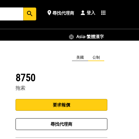
登入
place
apps
尋找代理商
search
Asia-繁體漢字
美國
公制
8750
拖索
要求報價
尋找代理商