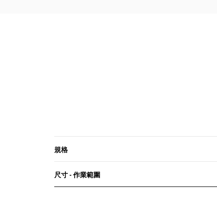
堅固的外部泛光照明支架，可允許從走
道和平台更換泛光燈；以及機械室內部
高棚照明，可從車頂上附快速開啟口的
燈箱進行檢修。
規格
尺寸 - 作業範圍