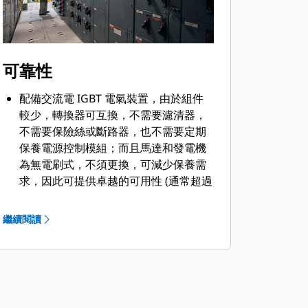
可靠性
配備交流電 IGBT 電氣裝置，由於組件
較少，轉換器可互換，不需要濾清器，
不需要保險絲或斷路器，也不需要定期
保養電源控制模組；而且馬達和發電機
為無電刷式，不須更換，可減少保養需
求，因此可提供卓越的可用性 (通常超過
95%)。
電力驅動系統運作不受礦場網路影響，
繼續閱讀
可在電壓 ±10% 的情況下提供全功率，
並且能夠在電壓 –10% 至 –30% 的情況
下以降低的功率繼續運作。
回轉行星齒輪變速箱和輸出小齒輪具有
高可靠性，所有回轉驅動裝置的零件都