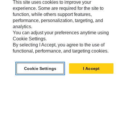
This site uses cookies to improve your
experience. Some are required for the site to
function, while others support features,
新聞和活動
performance, personalization, targeting, and
analytics.
You can adjust your preferences anytime using
掌握 Cat 最新資訊
Cookie Settings.
By selecting I Accept, you agree to the use of
Asia - 繁體漢字
functional, performance, and targeting cookies.
Cookie Settings
I Accept
Social Media
Cookie
需要使用 Cookie
warning
您必須接受使用鎖定目標、功能和性能
設定
Cookie，才能啟用此功能。