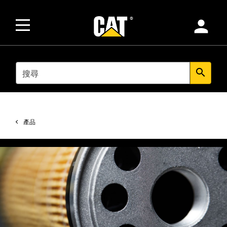
person
SEARCH
search
產品