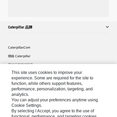
Caterpillar 品牌
Caterpillar.com
聯絡 Caterpillar
我的行銷偏好設定
This site uses cookies to improve your
網站地圖
experience. Some are required for the site to
Cookie Settings
function, while others support features,
performance, personalization, targeting, and
法律
analytics.
隱私權
You can adjust your preferences anytime using
Cookie Settings.
關於 Cat
By selecting I Accept, you agree to the use of
functional, performance, and targeting cookies.