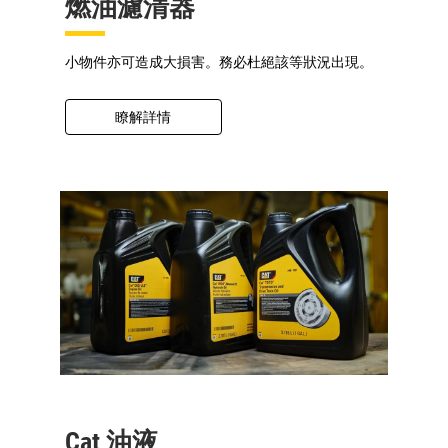
燃油濾清器
小物件亦可造成大損害。務必杜絕該等狀況出現。
瞭解詳情
Cat 油液