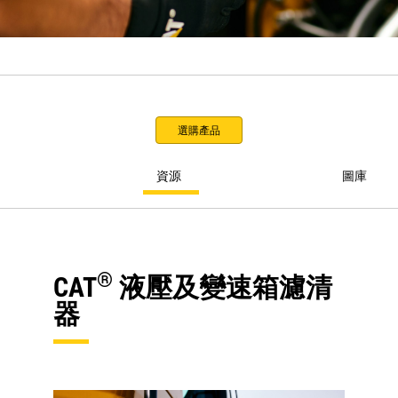
選購產品
資源
圖庫
®
CAT
液壓及變速箱濾清
器