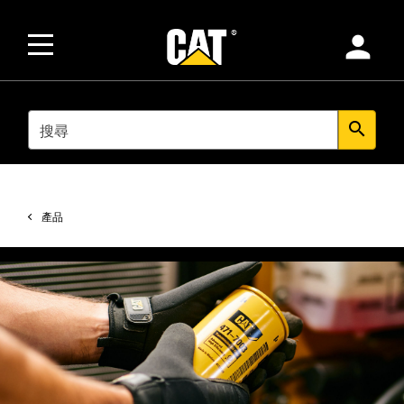
person
SEARCH
search
產品