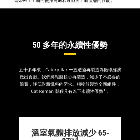
備帶來了全新的使用壽命和近似於全新產品的性能。
看完整
如
您
50 多年的永續性優勢
五十多年來，Caterpillar 一直透過再製造為循環經濟
做出貢獻。我們將報廢核心再製造，減少了不必要的
浪費，降低對新鐵料的需求。相較於製造全新組件，
3
Cat Reman 製程具有以下永續性優勢
：
溫室氣體排放減少 65-
3