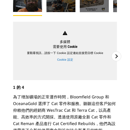
warning
多媒體
需要使用 Cookie
要觀看視訊，請按一下 Cookie 設定連結並接受目標 Cookie
Cookie 設定
1
的
4
2
為了增加礦場的正常運作時間，Bloomfield Group 和
Ca
OceanaGold 選擇了 Cat 零件和服務。聽聽這些客戶如何
聽聽
仰賴他們的經銷商 WesTrac Cat 和 Terra Cat，以高產
家金
能、高效率的方式開採。透過使用原廠全新 Cat 零件和
Ca
Cat Reman 產品進行 Cat Certified Rebuilds，他們為設
件