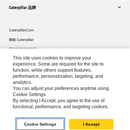
Caterpillar 品牌
Caterpillar.com
聯絡 Caterpillar
我的行銷偏好設定
This site uses cookies to improve your
網站地圖
experience. Some are required for the site to
Cookie Settings
function, while others support features,
performance, personalization, targeting, and
法律
analytics.
隱私權
You can adjust your preferences anytime using
Cookie Settings.
關於 Cat
By selecting I Accept, you agree to the use of
functional, performance, and targeting cookies.
TW - Chinese
© 2026 Caterpillar. All Rights Reserved.
Cookie Settings
I Accept