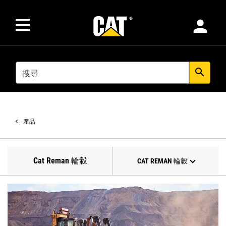
person
SEARCH
search
產品
Cat Reman 輪轂
CAT REMAN 輪轂