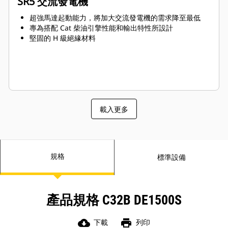
SR5 交流發電機
超強馬達起動能力，將加大交流發電機的需求降至最低
專為搭配 Cat 柴油引擎性能和輸出特性所設計
堅固的 H 級絕緣材料
載入更多
規格
標準設備
產品規格 C32B DE1500S
cloud_download
print
下載
列印