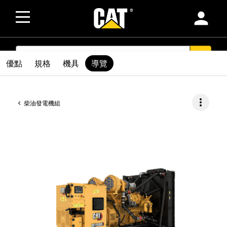
person
SEARCH
search
優點
規格
機具
導覽
more_vert
柴油發電機組