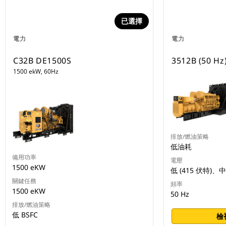
已選擇
電力
電力
C32B DE1500S
3512B (50 
1500 ekW, 60Hz
排放/燃油策略
低油耗
備用功率
電壓
1500 eKW
低 (415 伏特)
關鍵任務
頻率
1500 eKW
50 Hz
排放/燃油策略
低 BSFC
檢