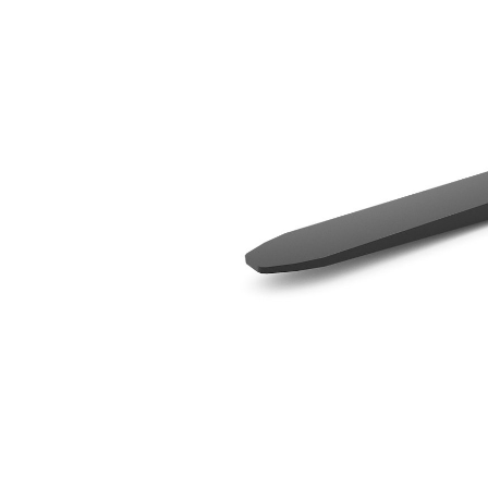
1524 Mm（60 In）
优
更改型号