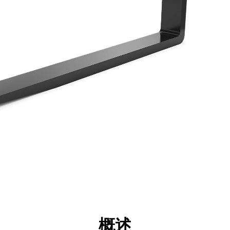
点
规格
工具
展示
概述