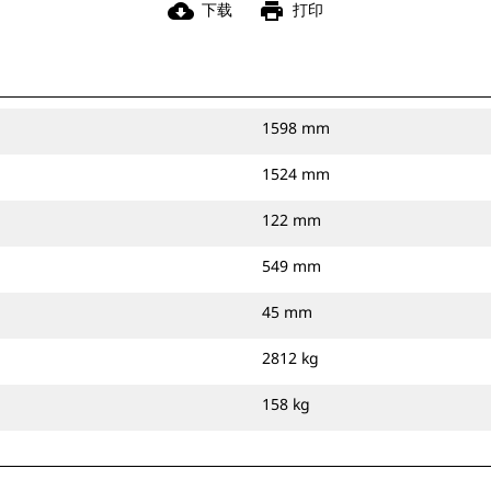
cloud_download
print
下载
打印
1598 mm
1524 mm
122 mm
549 mm
45 mm
2812 kg
158 kg