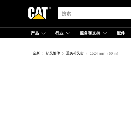
SEARCH
产品
行业
服务和支持
配件
全新
铲叉附件
重负荷叉齿
1524 mm（60 in）