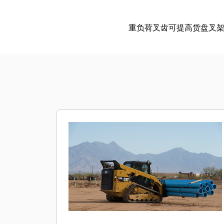
重负荷叉齿可提高货盘叉