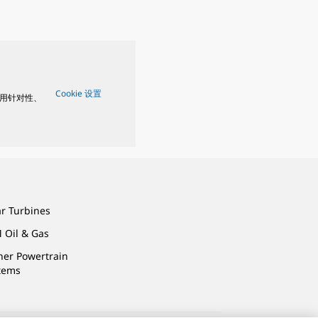
Cookie 设置
用针对性、
ar Turbines
 Oil & Gas
ner Powertrain
tems