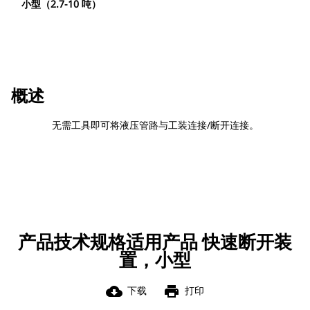
小型（2.7-10 吨）
概述
无需工具即可将液压管路与工装连接/断开连接。
产品技术规格适用产品 快速断开装
置，小型
cloud_download
print
下载
打印