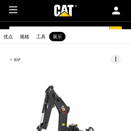
person
SEARCH
search
优点
规格
工具
展示
more_vert
反铲