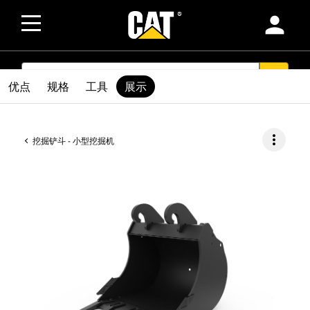
person
SEARCH
search
优点
规格
工具
展示
more_vert
挖掘铲斗 - 小型挖掘机