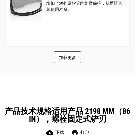
增加了对外露软管的防磨保护，从而延长
其使用寿命。
加载更多
产品技术规格适用产品 2198 MM（86
IN），螺栓固定式铲刃
cloud_download
print
下载
打印