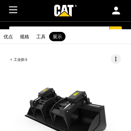
person
SEARCH
search
优点
规格
工具
展示
more_vert
工业抓斗