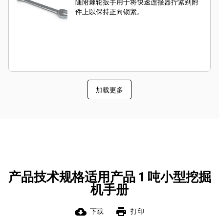
随附棘轮扳手用于将快速连接器拧紧到附
件上以保持正向锁紧。
加载更多
产品技术规格适用产品 1 吨小型挖掘
机手册
cloud_download
print
下载
打印