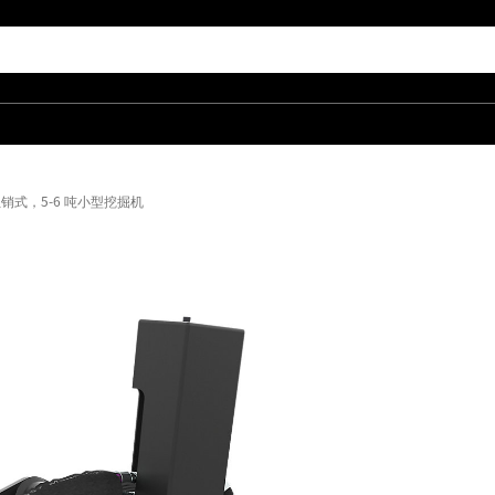
销式，5-6 吨小型挖掘机