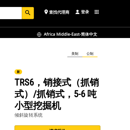
登录
place
apps
查找代理商
search
Africa Middle-East-简体中文
美制
公制
新
TRS6，销接式（抓销
式）/抓销式，5-6 吨
小型挖掘机
倾斜旋转系统