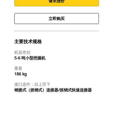
请求报价
立即购买
主要技术规格
机器类别
5-6 吨小型挖掘机
重量
186 kg
接口选件：自上而下
销接式（抓销式）连接器/抓销式快速连接器
立即购买
请求报价