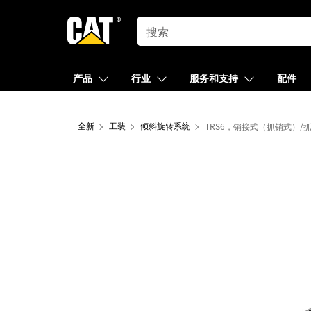
SEARCH
产品
行业
服务和支持
配件
全新
工装
倾斜旋转系统
TRS6，销接式（抓销式）/抓