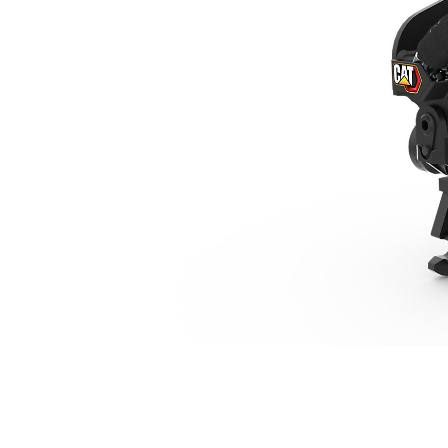
TRS6，销接式（抓销式）/抓销式，5-6 吨小型挖掘机
优
更改型号