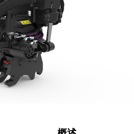
点
规格
工具
展示
概述